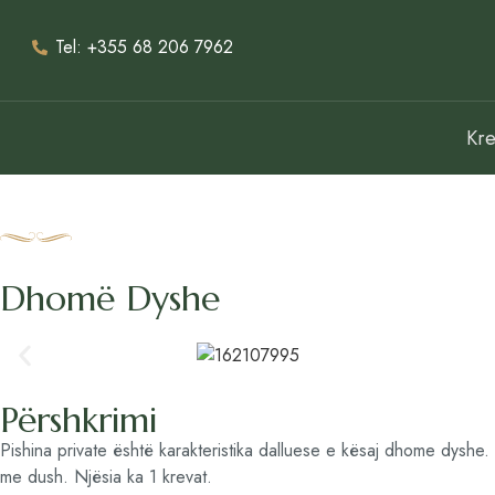
Tel: +355 68 206 7962
Kr
Dhomë Dyshe
Përshkrimi
Pishina private është karakteristika dalluese e kësaj dhome dyshe
me dush. Njësia ka 1 krevat.