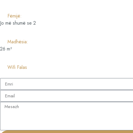
Fëmijë:
Jo më shumë se 2
Madhësia:
26 m²
Wifi Falas