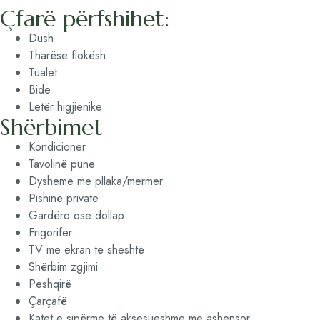
Çfarë përfshihet:
Dush
Tharëse flokësh
Tualet
Bide
Letër higjienike
Shërbimet
Kondicioner
Tavolinë pune
Dysheme me pllaka/mermer
Pishinë private
Gardëro ose dollap
Frigorifer
TV me ekran të sheshtë
Shërbim zgjimi
Peshqirë
Çarçafë
Katet e sipërme të aksesueshme me ashensor