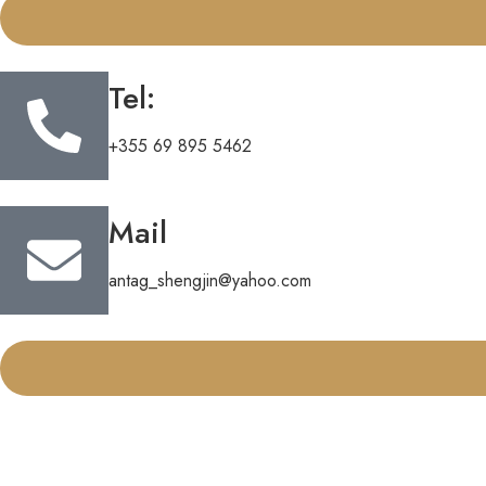
Tel:
+355 69 895 5462
Mail
antag_shengjin@yahoo.com